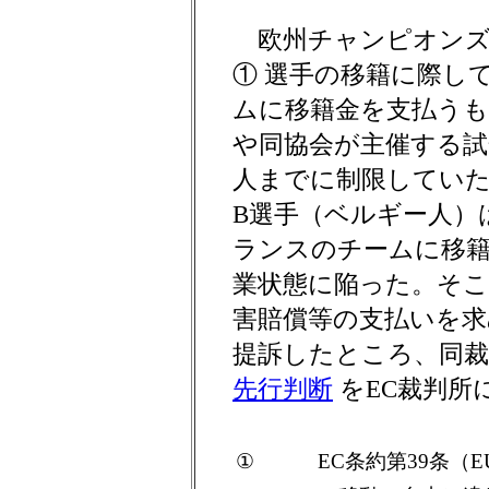
欧州チャンピオンズ・
① 選手の移籍に際し
ムに移籍金を支払うも
や同協会が主催する試
人までに制限していた
B選手（ベルギー人）
ランスのチームに移
業状態に陥った。そこ
害賠償等の支払いを求
提訴したところ、同裁
先行判断
をEC裁判所
①
EC条約第39条（