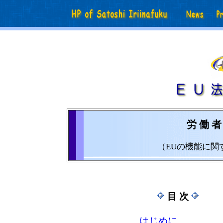
労 働 者
（
EUの機能に関
目 次
はじめに