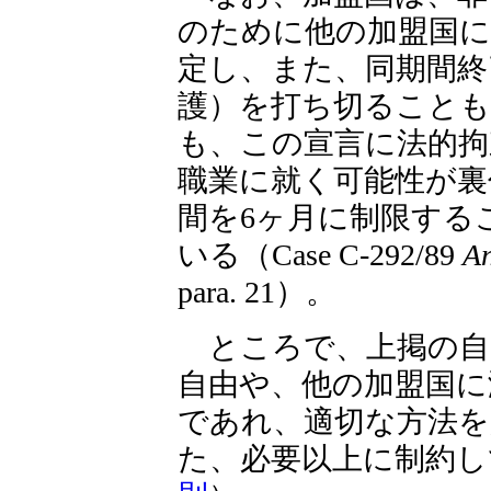
のために他の加盟国に
定し、また、同期間終
護）を打ち切ること
も、この宣言に法的拘
職業に就く可能性が裏
間を6ヶ月に制限する
いる（Case C-292/89
An
para. 21）。
ところで、上掲の自
自由や、他の加盟国に
であれ、適切な方法
た、必要以上に制約し