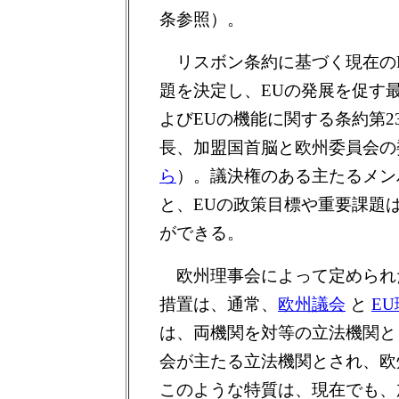
条参照）。
リスボン条約に基づく現在のE
題を決定し、EUの発展を促す
よびEUの機能に関する条約第2
長、加盟国首脳と欧州委員会の
ら
）。議決権のある主たるメン
と、EUの政策目標や重要課題
ができる。
欧州理事会によって定められ
措置は、通常、
欧州議会
と
E
は、両機関を対等の立法機関と
会が主たる立法機関とされ、欧
このような特質は、現在でも、