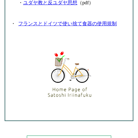
・
ユダヤ教と反ユダヤ思想
（pdf）
・
フランスとドイツで使い捨て食器の使用規制