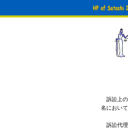
訴訟上の
名において
訴訟代理