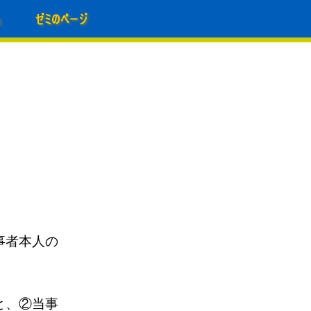
事者本人の
と、②当事