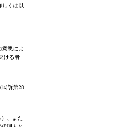
詳しくは以
の意思によ
欠ける者
民訴第28
条）、また
定代理人と