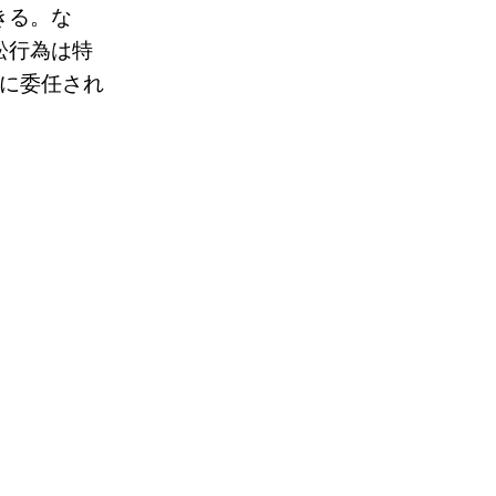
きる。な
訟行為は特
に委任され