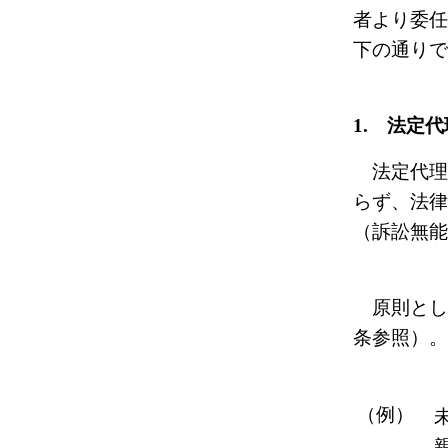
者より委任
下の通りで
1. 法定
法定代理
らず、法律
（訴訟無能
原則として
条参照）。
（例）