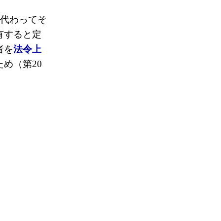
に代わってそ
有すると定
者を
法令上
め（第20