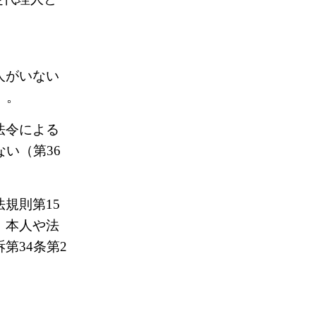
人がいない
）。
法令による
い（第36
規則第15
、本人や法
第34条第2