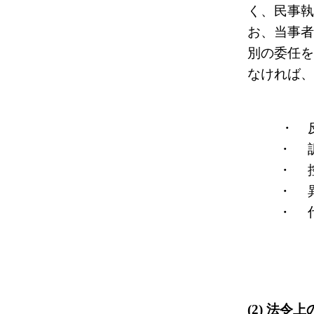
く、民事執
お、当事者
別の委任を
なければ、
・
・
・
・
・
(2) 法令