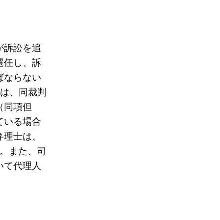
が訴訟を追
選任し、訴
ばならない
ては、同裁判
（同項但
ている場合
弁理士は、
。また、司
いて代理人