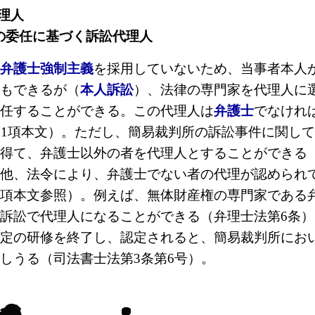
代理人
事者の委任に基づく訴訟代理人
弁護士強制主義
を採用していないため、当事者本人
もできるが（
本人訴訟
）、法律の専門家を代理人に
任することができる。この代理人は
弁護士
でなけれ
第1項本文）。ただし、簡易裁判所の訴訟事件に関し
得て、弁護士以外の者を代理人とすることができる
他、法令により、弁護士でない者の代理が
認められ
項本文参照）。例えば、無体財産権の専門家である
訴訟で代理人になることができる（弁理士法第6条）
定の研修を終了し、認定されると、簡易裁判所にお
しうる（司法書士法第3条第6号）。